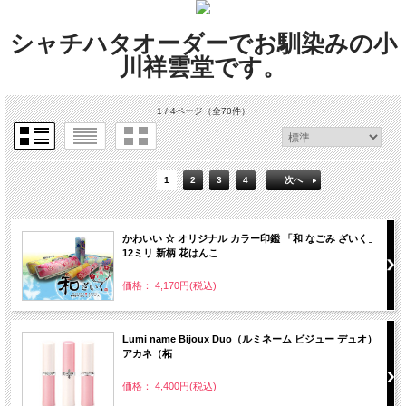
シャチハタオーダーでお馴染みの小
川祥雲堂です。
1 / 4ページ
（全70件）
1
2
3
4
次へ
かわいい ☆ オリジナル カラー印鑑 「和 なごみ ざいく」
12ミリ 新柄 花はんこ
価格： 4,170円(税込)
Lumi name Bijoux Duo（ルミネーム ビジュー デュオ）
アカネ（柘
価格： 4,400円(税込)