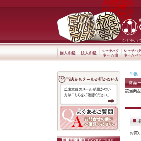
シヤチハ
印鑑：
商品
該当商
お買い