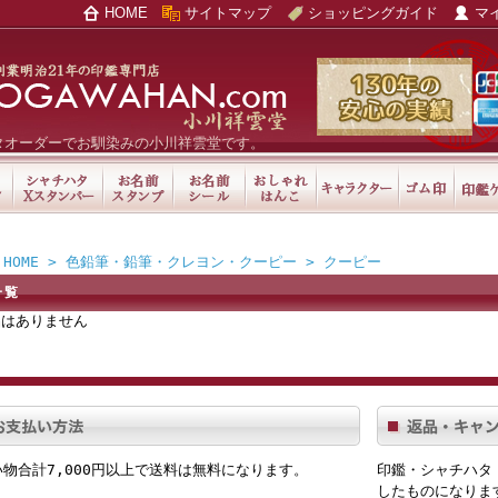
HOME
サイトマップ
ショッピングガイド
マ
タオーダーでお馴染みの小川祥雲堂です。
HOME
>
色鉛筆・鉛筆・クレヨン・クーピー
> クーピー
一覧
品はありません
物合計7,000円以上で送料は無料
になります。
印鑑・シャチハタ
したものになりま