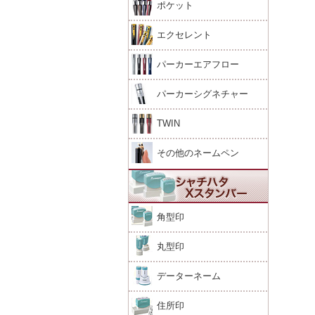
ポケット
エクセレント
パーカーエアフロー
パーカーシグネチャー
TWIN
その他のネームペン
角型印
丸型印
データーネーム
住所印