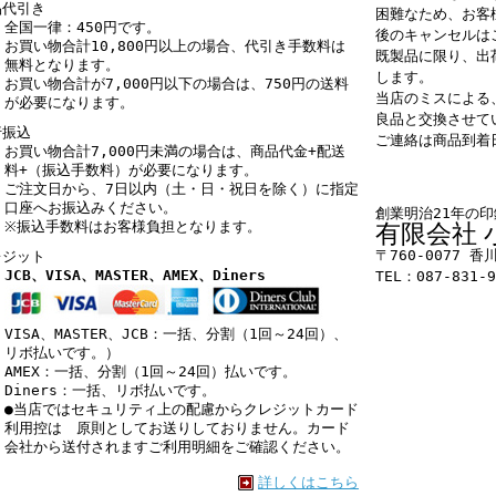
品代引き
困難なため、お客
全国一律：450円
です。
後のキャンセルは
お買い物合計10,800円以上の場合、代引き手数料は
既製品に限り、出
無料
となります。
します。
お買い物合計が7,000円以下の場合は、750円の送料
当店のミスによる
が必要
になります。
良品と交換させて
行振込
ご連絡は商品到着
お買い物合計7,000円未満の場合は、
商品代金+配送
料+（振込手数料）
が必要になります。
ご注文日から、7日以内（土・日・祝日を除く）に指定
口座へお振込みください。
創業明治21年の
※振込手数料はお客様負担となります。
有限会社 
〒760-0077 
レジット
JCB、VISA、MASTER、AMEX、Diners
TEL：087-831-
VISA、MASTER、JCB：一括、分割（1回～24回）、
リボ払いです。）
AMEX：一括、分割（1回～24回）払いです。
Diners：一括、リボ払いです。
●当店ではセキュリティ上の配慮からクレジットカード
利用控は 原則としてお送りしておりません。カード
会社から送付されますご利用明細をご確認ください。
詳しくはこちら