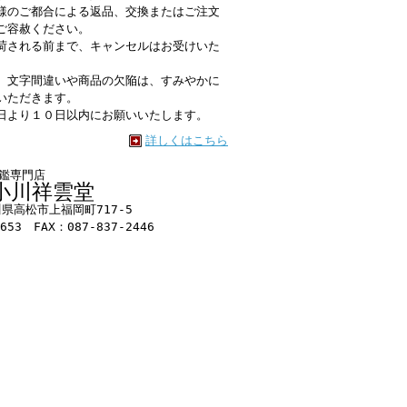
様のご都合による返品、交換またはご注文
ご容赦ください。
荷される前まで、キャンセルはお受けいた
、文字間違いや商品の欠陥は、すみやかに
いただきます。
日より１０日以内にお願いいたします。
詳しくはこちら
印鑑専門店
小川祥雲堂
香川県高松市上福岡町717-5
9653 FAX：087-837-2446