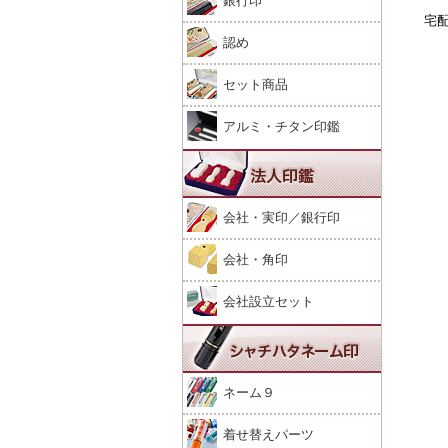
銀行印
宅
認め
セット商品
アルミ・チタン印鑑
会社・実印／銀行印
会社・角印
会社設立セット
ネーム９
着せ替えパーツ