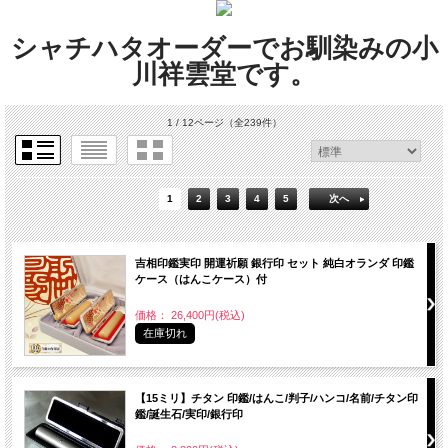
シャチハタオーダーでお馴染みの小
川祥雲堂です。
1 / 12ページ
（全239件）
1
2
3
4
5
次へ
吉相印鑑実印 開運祈願 銀行印 セット 純白オランダ 印鑑
ケース（はんこケース）付
価格： 26,400円(税込)
在庫切れ
【15ミリ】チタン 印鑑/はんこ/判子/ハンコ/名前/チタン印
鑑/誕生石/実印/銀行印