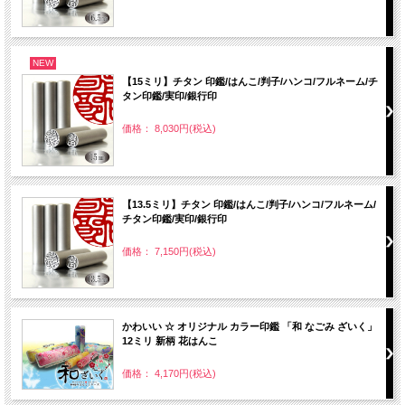
NEW
【15ミリ】チタン 印鑑/はんこ/判子/ハンコ/フルネーム/チ
タン印鑑/実印/銀行印
価格： 8,030円(税込)
【13.5ミリ】チタン 印鑑/はんこ/判子/ハンコ/フルネーム/
チタン印鑑/実印/銀行印
価格： 7,150円(税込)
かわいい ☆ オリジナル カラー印鑑 「和 なごみ ざいく」
12ミリ 新柄 花はんこ
価格： 4,170円(税込)