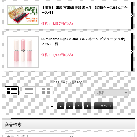
【開運】 印鑑 実印/銀行印 黒水牛 【印鑑ケース/はんこケ
ース付】
価格： 3,037円(税込)
Lumi name Bijoux Duo（ルミネーム ビジュー デュオ）
アカネ（柘
価格： 4,400円(税込)
1 / 12ページ
（全239件）
1
2
3
4
5
次へ
商品検索