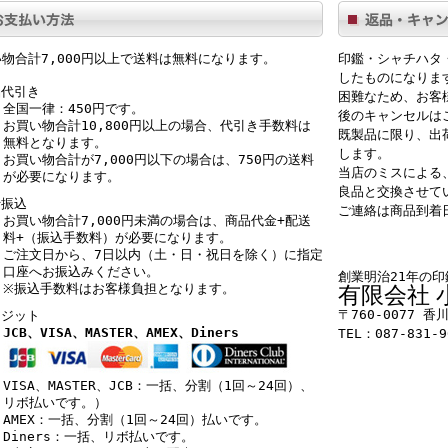
物合計7,000円以上で送料は無料
になります。
印鑑・シャチハタ
したものになりま
品代引き
困難なため、お客
全国一律：450円
です。
後のキャンセルは
お買い物合計10,800円以上の場合、代引き手数料は
既製品に限り、出
無料
となります。
します。
お買い物合計が7,000円以下の場合は、750円の送料
当店のミスによる
が必要
になります。
良品と交換させて
行振込
ご連絡は商品到着
お買い物合計7,000円未満の場合は、
商品代金+配送
料+（振込手数料）
が必要になります。
ご注文日から、7日以内（土・日・祝日を除く）に指定
口座へお振込みください。
創業明治21年の
※振込手数料はお客様負担となります。
有限会社 
〒760-0077 
レジット
JCB、VISA、MASTER、AMEX、Diners
TEL：087-831-9
VISA、MASTER、JCB：一括、分割（1回～24回）、
リボ払いです。）
AMEX：一括、分割（1回～24回）払いです。
Diners：一括、リボ払いです。