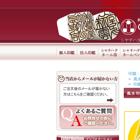
シヤチハ
印鑑：
>
風
>
印
風水印