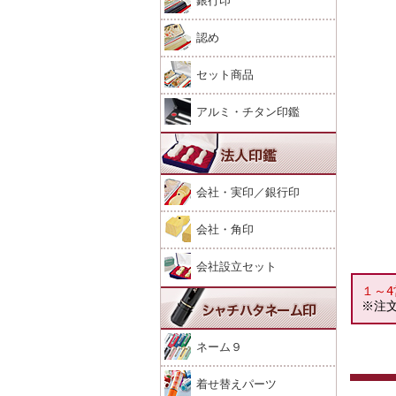
銀行印
認め
セット商品
アルミ・チタン印鑑
会社・実印／銀行印
会社・角印
会社設立セット
１～
※注
ネーム９
着せ替えパーツ