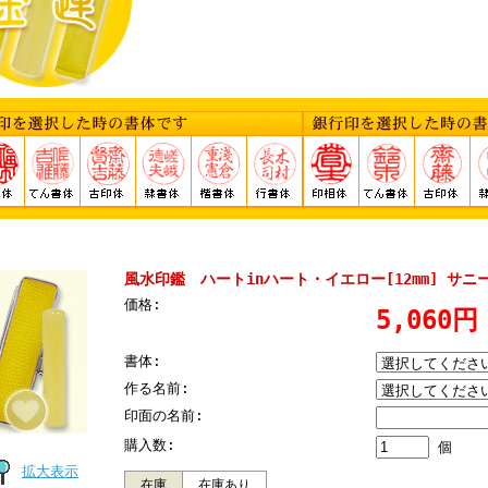
風水印鑑 ハートinハート・イエロー[12mm] サ
価格:
5,060円
書体:
作る名前:
印面の名前:
購入数:
個
拡大表示
在庫
在庫あり