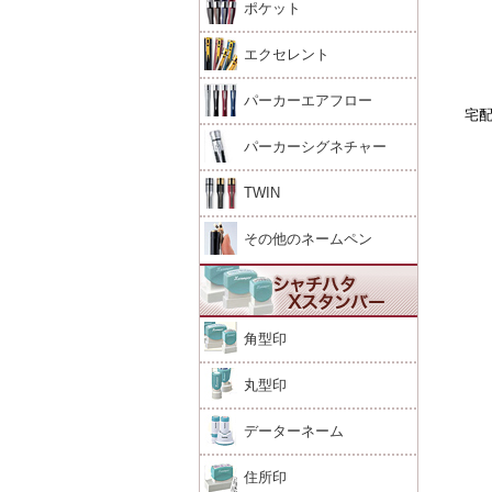
ポケット
エクセレント
パーカーエアフロー
宅
パーカーシグネチャー
TWIN
その他のネームペン
角型印
丸型印
データーネーム
住所印