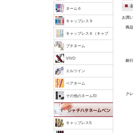
ネーム６
お買い
キャップレス９
商
キャップレス６（キャプ
レ）
プチネーム
VIVO
銀
エルツイン
ペアネーム
ク
その他のネーム印
キャップレスS