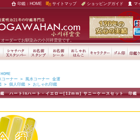
印鑑：HOME
サイトマップ
ショッピングガイド
マ
タオーダーでお馴染みの小川祥雲堂です。
HOME
水コーナー
>
風水コーナー 金運
鑑
>
個人印鑑
>
おしゃれ印鑑
鑑 ハートinハート・イエロー[12mm] サニーケースセット 印鑑