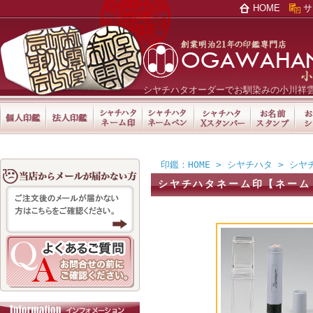
HOME
サ
シヤチハタオーダーでお馴染みの小川祥
印鑑：HOME
>
シヤチハタ
>
シヤ
シヤチハタネーム印【ネーム