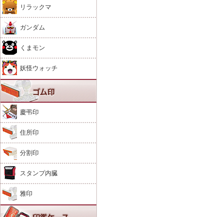
リラックマ
ガンダム
くまモン
妖怪ウォッチ
慶弔印
住所印
分割印
スタンプ内臓
雅印