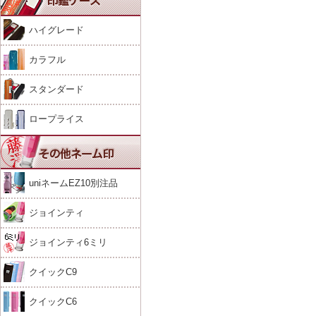
ハイグレード
カラフル
スタンダード
ロープライス
uniネームEZ10別注品
ジョインティ
ジョインティ6ミリ
クイックC9
クイックC6