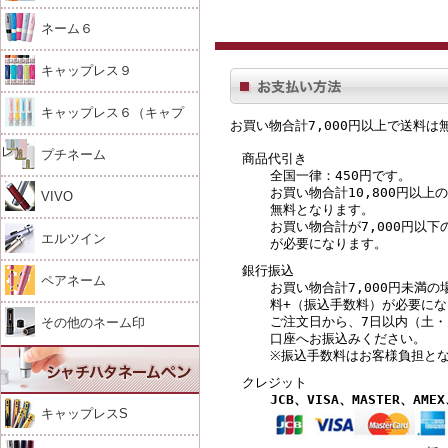
ネーム６
キャップレス９
キャップレス６（キャプ
お買い物合計7,000円以上で送料は
レ）
プチネーム
商品代引き
全国一律：450円
です。
お買い物合計10,800円以上
VIVO
無料
となります。
お買い物合計が7,000円以下
エルツイン
が必要
になります。
銀行振込
ペアネーム
お買い物合計7,000円未満の
料+（振込手数料）
が必要にな
ご注文日から、7日以内（土
その他のネーム印
口座へお振込みください。
※振込手数料はお客様負担と
クレジット
JCB、VISA、MASTER、AMEX
キャップレスS