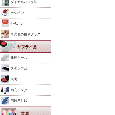
ダイヤルバンク印
ケシポン
拒否ポン
その他の便利グッズ
化粧ケース
スタンプ台
朱肉
補充インク
回転日付印