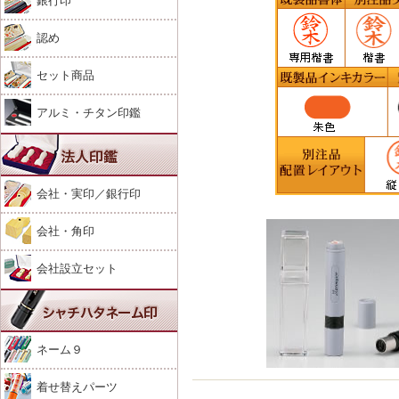
銀行印
認め
セット商品
アルミ・チタン印鑑
会社・実印／銀行印
会社・角印
会社設立セット
ネーム９
着せ替えパーツ