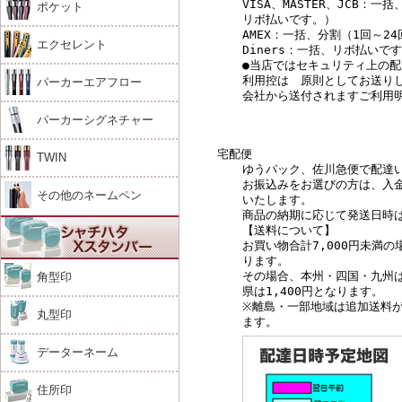
VISA、MASTER、JCB：一
ポケット
リボ払いです。）
AMEX：一括、分割（1回～2
エクセレント
Diners：一括、リボ払いで
●当店ではセキュリティ上の
利用控は 原則としてお送り
パーカーエアフロー
会社から送付されますご利用
パーカーシグネチャー
宅配便
TWIN
ゆうパック、佐川急便で配達
お振込みをお選びの方は、入
その他のネームペン
いたします。
商品の納期に応じて発送日時
【送料について】
お買い物合計7,000円未満
ります。
その場合、本州・四国・九州は
角型印
県は1,400円となります。
※離島・一部地域は追加送料
丸型印
ます。
データーネーム
住所印