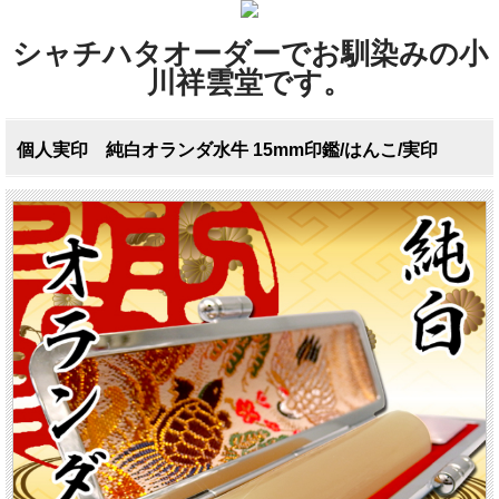
シャチハタオーダーでお馴染みの小
川祥雲堂です。
個人実印 純白オランダ水牛 15mm印鑑/はんこ/実印