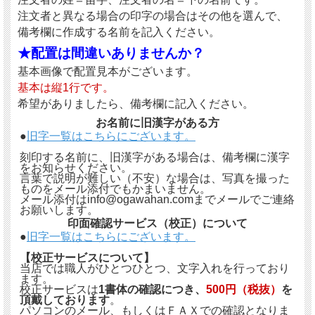
注文者と異なる場合の印字の場合はその他を選んで、
備考欄に作成する名前を記入ください。
★配置は間違いありませんか？
基本画像で配置見本がございます。
基本は縦1行です。
希望がありましたら、備考欄に記入ください。
お名前に旧漢字がある方
●
旧字一覧はこちらにございます。
刻印する名前に、旧漢字がある場合は、備考欄に漢字
をお知らせください。
言葉で説明が難しい（不安）な場合は、写真を撮った
ものをメール添付でもかまいません。
メール添付はinfo@ogawahan.comまでメールでご連絡
お願いします。
印面確認サービス（校正）について
●
旧字一覧はこちらにございます。
【校正サービスについて】
当店では職人がひとつひとつ、文字入れを行っており
ます。
校正サービスは
1書体の確認につき、
500円（税抜）
を
頂戴しております
。
パソコンのメール、もしくはＦＡＸでの確認となりま