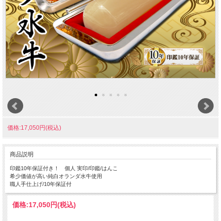
価格:17,050円(税込)
商品説明
印鑑10年保証付き！ 個人 実印/印鑑/はんこ
希少価値が高い純白オランダ水牛使用
職人手仕上げ/10年保証付
価格:
17,050円
(税込)